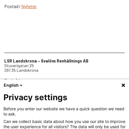
Postad i
Nyheter
LSR Landskrona – Svalövs Renhållnings AB
Stuverigatan 25
261 35 Landskrona
Kontakt
English
0418-45 01 00
info@lsr.nu
Telefontid vardagar 8-12
Privacy settings
Before you enter our website we have a quick question we need
Om oss
to ask.
Jobba hos oss
Can we collect basic data about how you use our site to improve
the user experience for all visitors? The data will only be used for
Samarbeten