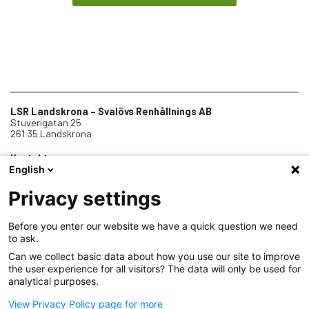
LSR Landskrona – Svalövs Renhållnings AB
Stuverigatan 25
261 35 Landskrona
Kontakt
English
0418-45 01 00
info@lsr.nu
Telefontid vardagar 8-12
Privacy settings
Before you enter our website we have a quick question we need
Om oss
to ask.
Jobba hos oss
Can we collect basic data about how you use our site to improve
the user experience for all visitors? The data will only be used for
Samarbeten
analytical purposes.
Dokument
View Privacy Policy page for more
Personuppgiftshantering (GDPR)