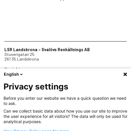
LSR Landskrona – Svalövs Renhållnings AB
Stuverigatan 25
261 35 Landskrona
Kontakt
English
0418-45 01 00
info@lsr.nu
Telefontid vardagar 8-12
Privacy settings
Before you enter our website we have a quick question we need
Om oss
to ask.
Jobba hos oss
Can we collect basic data about how you use our site to improve
the user experience for all visitors? The data will only be used for
Samarbeten
analytical purposes.
Dokument