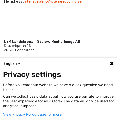
Mejladress:
stena.malmo@stenarecycling.se
LSR Landskrona – Svalövs Renhållnings AB
Stuverigatan 25
261 35 Landskrona
Kontakt
0418-45 01 00
English
info@lsr.nu
Telefontid vardagar 8-12
Privacy settings
Before you enter our website we have a quick question we need
Om oss
to ask.
Jobba hos oss
Can we collect basic data about how you use our site to improve
Samarbeten
the user experience for all visitors? The data will only be used for
analytical purposes.
Dokument
View Privacy Policy page for more
Personuppgiftshantering (GDPR)