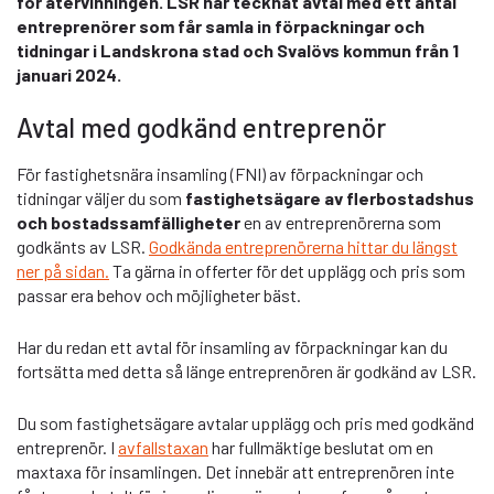
för återvinningen. LSR har tecknat avtal med ett antal
entreprenörer som får samla in förpackningar och
tidningar i Landskrona stad och Svalövs kommun från 1
januari 2024.
Avtal med godkänd entreprenör
För fastighetsnära insamling (FNI) av förpackningar och
tidningar väljer du som
fastighetsägare av flerbostadshus
och bostadssamfälligheter
en av entreprenörerna som
godkänts av LSR.
Godkända entreprenörerna hittar du längst
ner på sidan.
Ta gärna in offerter för det upplägg och pris som
passar era behov och möjligheter bäst.
Har du redan ett avtal för insamling av förpackningar kan du
fortsätta med detta så länge entreprenören är godkänd av LSR.
Du som fastighetsägare avtalar upplägg och pris med godkänd
entreprenör. I
avfallstaxan
har fullmäktige beslutat om en
maxtaxa för insamlingen. Det innebär att entreprenören inte