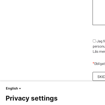
Jag
f
personu
Läs me
*
Obligato
English
Privacy settings