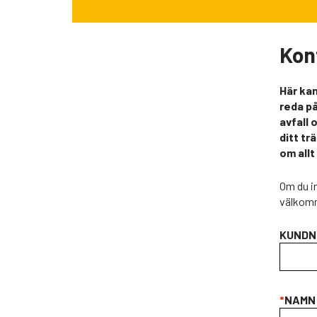
Kon
Här kan
reda på
avfall 
ditt tr
om allt
Om du in
välkomm
KUNDN
*
NAMN