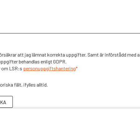
örsäkrar att jag lämnat korrekta uppgifter. Samt är införstådd med 
ppgifter behandlas enligt GDPR.
r om LSR:s
personuppgiftshantering
*
riska fält, ifylles alltid.