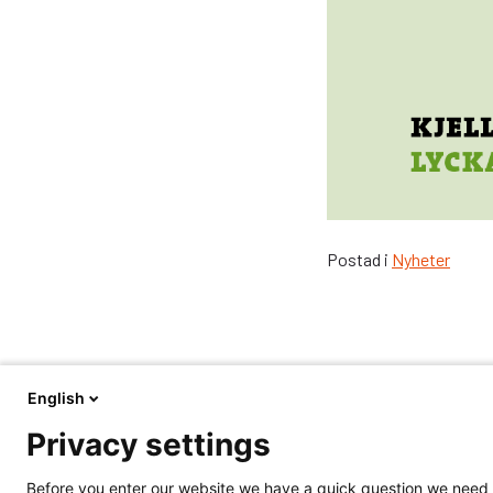
Postad i
Nyheter
English
Privacy settings
LSR Landskrona – Svalövs
Kontak
Renhållnings AB
0418-45 
Before you enter our website we have a quick question we need 