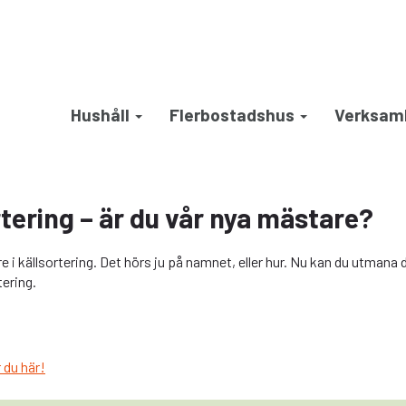
Hushåll
Flerbostadshus
Verksam
tering – är du vår nya mästare?
re i källsortering. Det hörs ju på namnet, eller hur. Nu kan du utmana 
ering.
 du här!