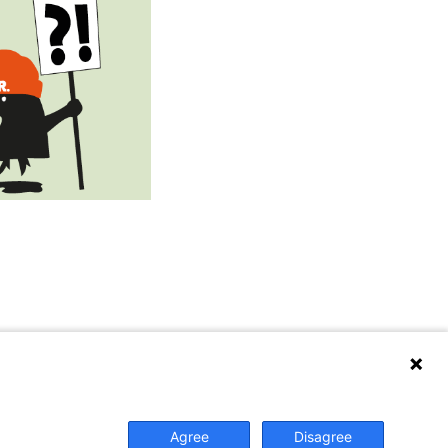
Dokument
Agree
Disagree