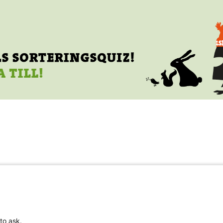
t
Om oss
01 00
to ask.