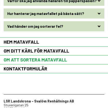
Varför ska jag använda hållaren till papperspåsen?
Hur hanterar jag matavfallet på bästa sätt?
Vad händer om jag sorterar fel?
HEM MATAVFALL
OM DITT KÄRL FÖR MATAVFALL
OM ATT SORTERA MATAVFALL
KONTAKTFORMULÄR
LSR Landskrona – Svalövs Renhållnings AB
Stuverigatan 25