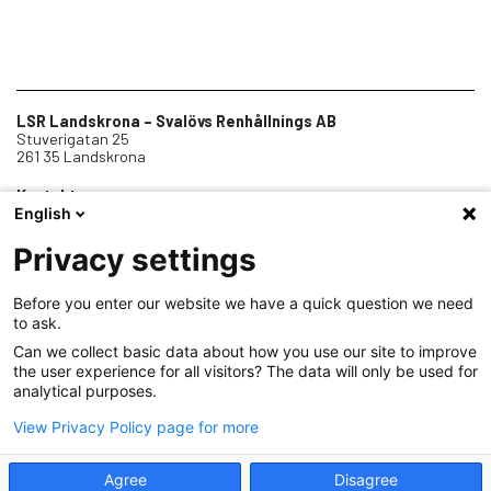
LSR Landskrona – Svalövs Renhållnings AB
Stuverigatan 25
261 35 Landskrona
Kontakt
English
0418-45 01 00
info@lsr.nu
Telefontid vardagar 8-12
Privacy settings
Before you enter our website we have a quick question we need
Om oss
to ask.
Jobba hos oss
Can we collect basic data about how you use our site to improve
the user experience for all visitors? The data will only be used for
Samarbeten
analytical purposes.
Dokument
View Privacy Policy page for more
Personuppgiftshantering (GDPR)
Agree
Disagree